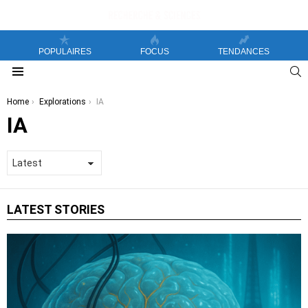
POPULAIRES
FOCUS
TENDANCES
S
Menu
You are here:
Home
Explorations
IA
IA
LATEST STORIES