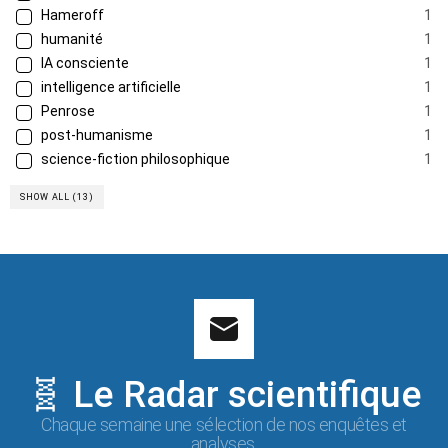
Hameroff
1
humanité
1
IA consciente
1
intelligence artificielle
1
Penrose
1
post-humanisme
1
science-fiction philosophique
1
SHOW ALL (13)
🧬 Le Radar scientifique
Chaque semaine une sélection de nos enquêtes et
analyses.