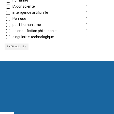
humanité
1
IA consciente
1
intelligence artificielle
1
Penrose
1
post-humanisme
1
science-fiction philosophique
1
singularité technologique
1
SHOW ALL (13)