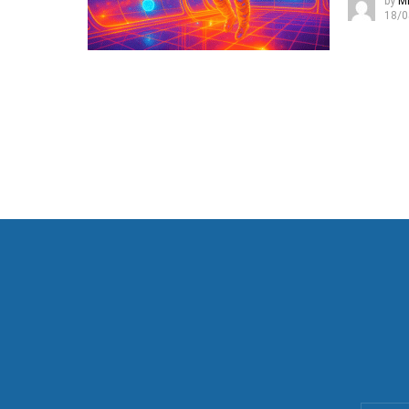
by
Mi
18/0