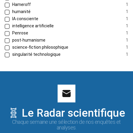
Hameroff
1
humanité
1
IA consciente
1
intelligence artificielle
1
Penrose
1
post-humanisme
1
science-fiction philosophique
1
singularité technologique
1
🧬 Le Radar scientifique
Chaque semaine une sélection de nos enquêtes et
analyses.