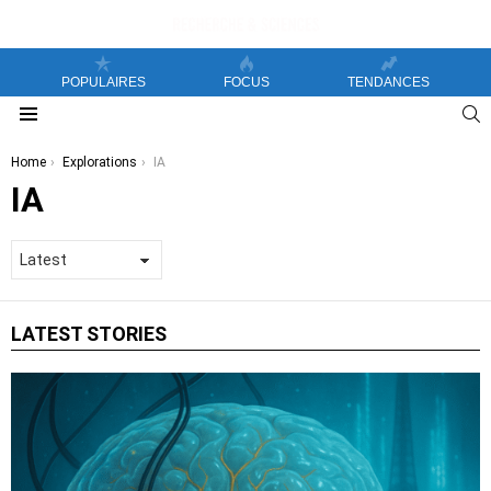
POPULAIRES
FOCUS
TENDANCES
S
Menu
You are here:
Home
Explorations
IA
IA
LATEST STORIES