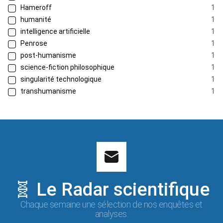
Hameroff
1
humanité
1
intelligence artificielle
1
Penrose
1
post-humanisme
1
science-fiction philosophique
1
singularité technologique
1
transhumanisme
1
🧬 Le Radar scientifique
Chaque semaine une sélection de nos enquêtes et
analyses.