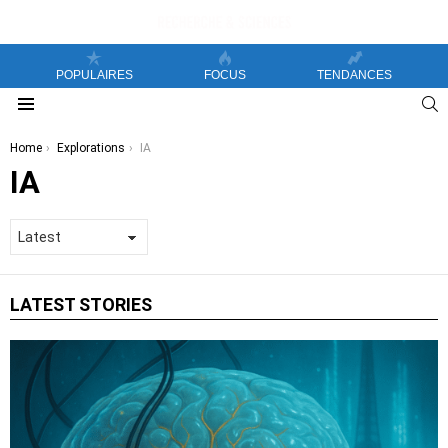
POPULAIRES
FOCUS
TENDANCES
S
Menu
You are here:
Home
Explorations
IA
IA
LATEST STORIES