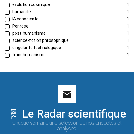
évolution cosmique
1
humanité
1
IA consciente
1
Penrose
1
post-humanisme
1
science-fiction philosophique
1
singularité technologique
1
transhumanisme
1
🧬 Le Radar scientifique
Chaque semaine une sélection de nos enquêtes et
analyses.