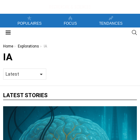
POPULAIRES
FOCUS
TENDANCES
S
Menu
You are here:
Home
Explorations
IA
IA
LATEST STORIES