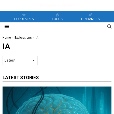
POPULAIRES
FOCUS
TENDANCES
S
Menu
You are here:
Home
Explorations
IA
IA
LATEST STORIES