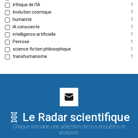
éthique de l’IA
1
évolution cosmique
1
humanité
1
IA consciente
1
intelligence artificielle
1
Penrose
1
science-fiction philosophique
1
transhumanisme
1
🧬 Le Radar scientifique
Chaque semaine une sélection de nos enquêtes et
analyses.