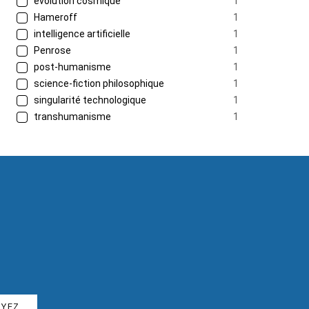
évolution cosmique
1
Hameroff
1
intelligence artificielle
1
Penrose
1
post-humanisme
1
science-fiction philosophique
1
singularité technologique
1
transhumanisme
1