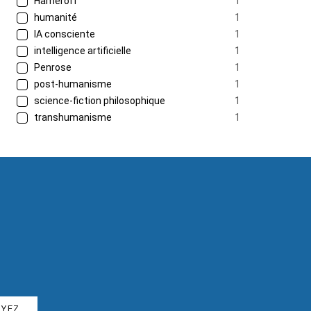
Hameroff
1
humanité
1
IA consciente
1
intelligence artificielle
1
Penrose
1
post-humanisme
1
science-fiction philosophique
1
transhumanisme
1