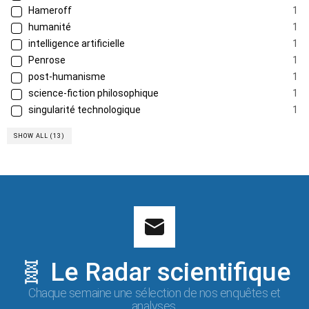
Hameroff
1
humanité
1
intelligence artificielle
1
Penrose
1
post-humanisme
1
science-fiction philosophique
1
singularité technologique
1
SHOW ALL (13)
🧬 Le Radar scientifique
Chaque semaine une sélection de nos enquêtes et
analyses.