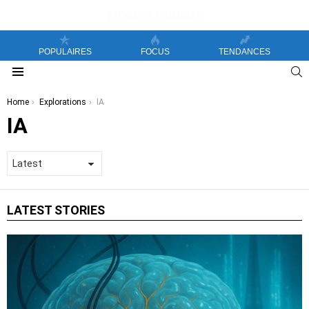
POPULAIRES
FOCUS
TENDANCES
S
Menu
You are here:
Home
Explorations
IA
IA
LATEST STORIES