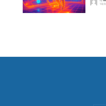
by
Mi
18/0