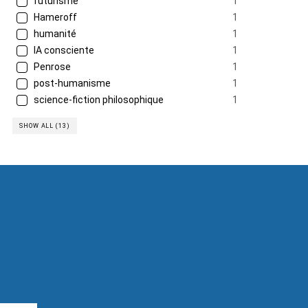
futurisme
1
Hameroff
1
humanité
1
IA consciente
1
Penrose
1
post-humanisme
1
science-fiction philosophique
1
SHOW ALL (13)