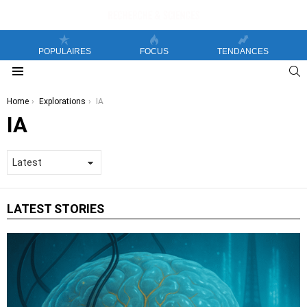
POPULAIRES
FOCUS
TENDANCES
S
Menu
You are here:
Home
Explorations
IA
IA
LATEST STORIES