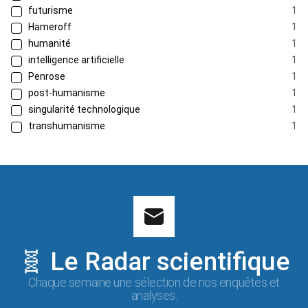
futurisme
1
Hameroff
1
humanité
1
intelligence artificielle
1
Penrose
1
post-humanisme
1
singularité technologique
1
transhumanisme
1
🧬 Le Radar scientifique
Chaque semaine une sélection de nos enquêtes et
analyses.