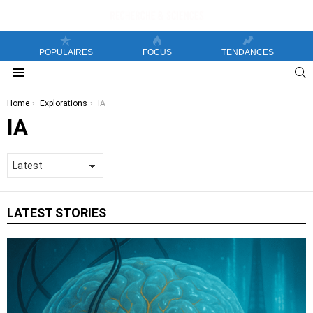
POPULAIRES
FOCUS
TENDANCES
S
Menu
You are here:
Home
Explorations
IA
IA
LATEST STORIES