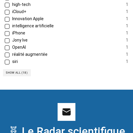
high-tech
1
iCloud+
1
Innovation Apple
1
intelligence artificielle
1
iPhone
1
Jony Ive
1
OpenAI
1
réalité augmentée
1
siri
1
SHOW ALL (18)
🧬 Le Radar scientifique