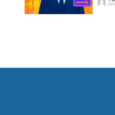
by
M
24/0