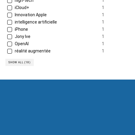
high-tech
1
iCloud+
1
Innovation Apple
1
intelligence artificielle
1
iPhone
1
Jony Ive
1
OpenAI
1
réalité augmentée
1
SHOW ALL (18)