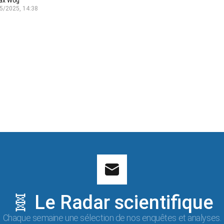
ax Wog
5/2025, 14:38
🧬 Le Radar scientifique
Chaque semaine une sélection de nos enquêtes et analyses.