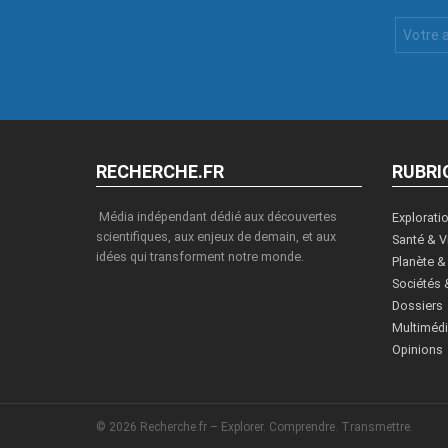
Votre
Email
:
RECHERCHE.FR
RUBRI
Média indépendant dédié aux découvertes
Explorati
scientifiques, aux enjeux de demain, et aux
Santé & V
idées qui transforment notre monde.
Planète &
Sociétés 
Dossiers
Multiméd
Opinions
© 2026 Recherche.fr – Explorer. Comprendre. Transmettre.