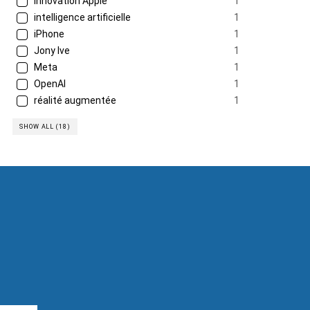
Innovation Apple
1
intelligence artificielle
1
iPhone
1
Jony Ive
1
Meta
1
OpenAI
1
réalité augmentée
1
SHOW ALL (18)