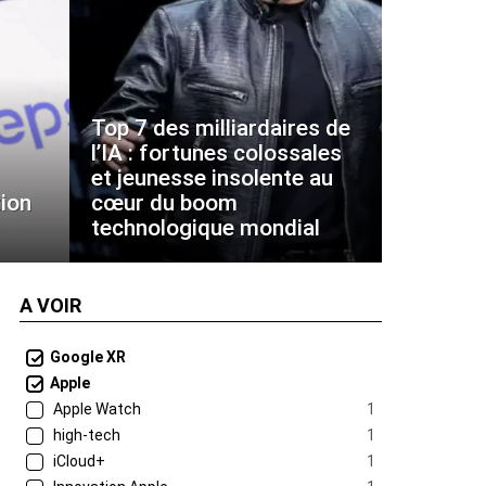
Top 7 des milliardaires de
l’IA : fortunes colossales
et jeunesse insolente au
ion
cœur du boom
technologique mondial
A VOIR
Google XR
Apple
Apple Watch
1
high-tech
1
iCloud+
1