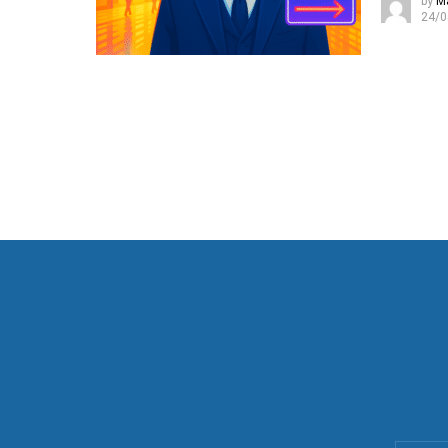
by
M
24/0