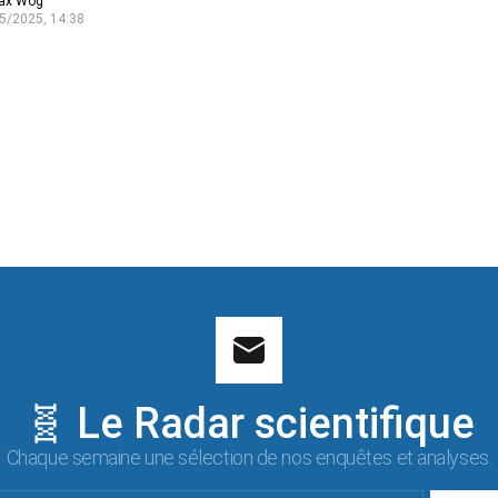
ax Wog
5/2025, 14:38
🧬 Le Radar scientifique
Chaque semaine une sélection de nos enquêtes et analyses.