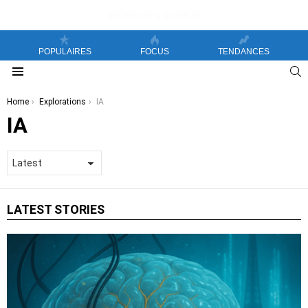
POPULAIRES
FOCUS
TENDANCES
S
Menu
You are here:
Home
Explorations
IA
IA
LATEST STORIES