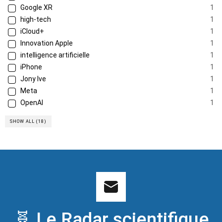
Google XR
1
high-tech
1
iCloud+
1
Innovation Apple
1
intelligence artificielle
1
iPhone
1
Jony Ive
1
Meta
1
OpenAI
1
SHOW ALL (18)
🧬 Le Radar scientifique