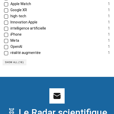
Apple Watch
1
Google XR
1
high-tech
1
Innovation Apple
1
intelligence artificielle
1
iPhone
1
Meta
1
OpenAI
1
réalité augmentée
1
SHOW ALL (18)
🧬 Le Radar scientifique