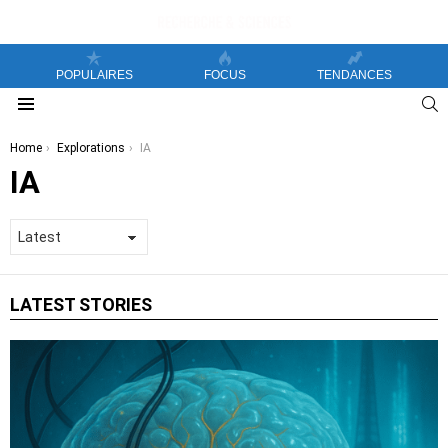
POPULAIRES
FOCUS
TENDANCES
S
Menu
You are here:
Home
Explorations
IA
IA
LATEST STORIES