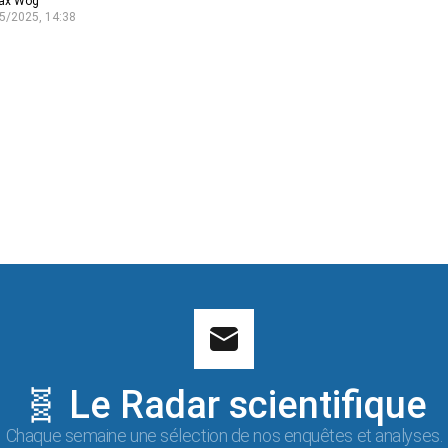
ax Wog
5/2025, 14:38
🧬 Le Radar scientifique
Chaque semaine une sélection de nos enquêtes et analyses.