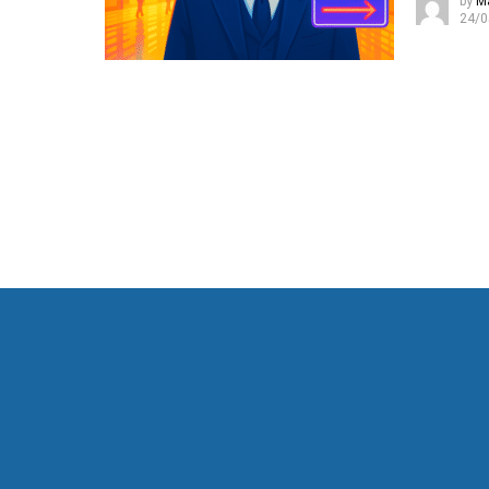
by
M
24/0