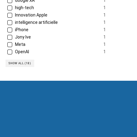
Google XR
1
high-tech
1
Innovation Apple
1
intelligence artificielle
1
iPhone
1
Jony Ive
1
Meta
1
OpenAI
1
SHOW ALL (18)