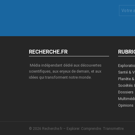
Votre
Email
:
RECHERCHE.FR
RUBRI
Média indépendant dédié aux découvertes
Explorati
scientifiques, aux enjeux de demain, et aux
Santé & V
idées qui transforment notre monde.
Planète &
Sociétés 
Dossiers
Multiméd
Opinions
© 2026 Recherche.fr – Explorer. Comprendre. Transmettre.