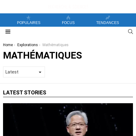
POPULAIRES
FOCUS
TENDANCES
S
Menu
You are here:
Home
Explorations
Mathématiques
MATHÉMATIQUES
LATEST STORIES