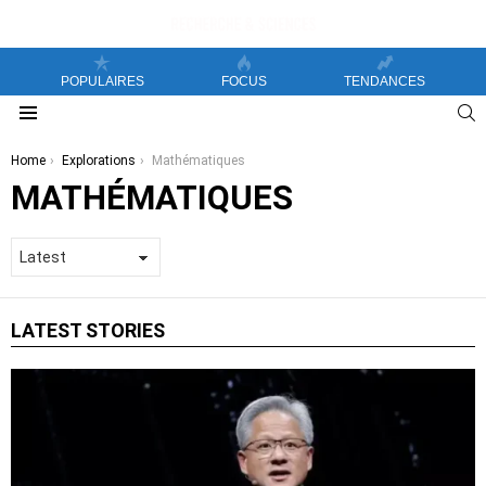
POPULAIRES
FOCUS
TENDANCES
S
Menu
You are here:
Home
Explorations
Mathématiques
MATHÉMATIQUES
LATEST STORIES