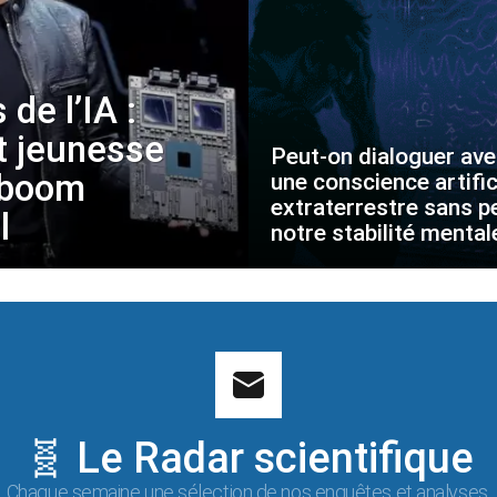
 de l’IA :
t jeunesse
Peut-on dialoguer av
 boom
une conscience artific
extraterrestre sans p
l
notre stabilité mental
🧬 Le Radar scientifique
Chaque semaine une sélection de nos enquêtes et analyses.