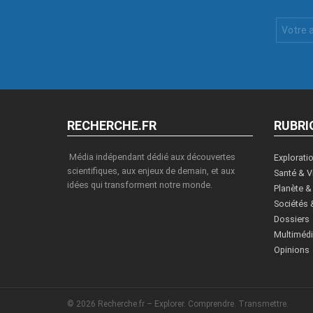
Votre
Email
:
RECHERCHE.FR
RUBRI
Média indépendant dédié aux découvertes
Explorati
scientifiques, aux enjeux de demain, et aux
Santé & V
idées qui transforment notre monde.
Planète &
Sociétés 
Dossiers
Multiméd
Opinions
© 2026 Recherche.fr – Explorer. Comprendre. Transmettre.