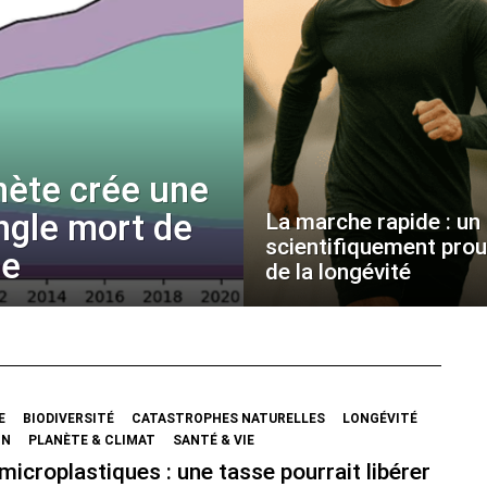
nète crée une
angle mort de
La marche rapide : un p
scientifiquement pro
ue
de la longévité
E
BIODIVERSITÉ
CATASTROPHES NATURELLES
LONGÉVITÉ
ON
PLANÈTE & CLIMAT
SANTÉ & VIE
microplastiques : une tasse pourrait libérer