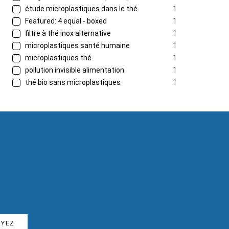
étude microplastiques dans le thé
1
Featured: 4 equal - boxed
1
filtre à thé inox alternative
1
microplastiques santé humaine
1
microplastiques thé
1
pollution invisible alimentation
1
thé bio sans microplastiques
1