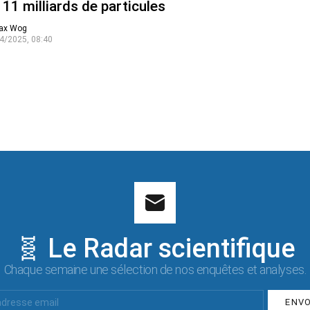
 11 milliards de particules
ax Wog
4/2025, 08:40
🧬 Le Radar scientifique
Chaque semaine une sélection de nos enquêtes et analyses.