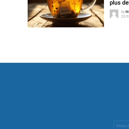
plus de
by
M
22/0
Votre
Email