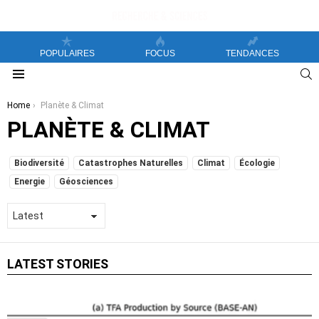
POPULAIRES
FOCUS
TENDANCES
S
Menu
You are here:
Home
Planète & Climat
PLANÈTE & CLIMAT
SUBTERMS
Biodiversité
Catastrophes Naturelles
Climat
Écologie
Energie
Géosciences
LATEST STORIES