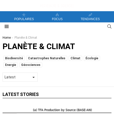
POPULAIRES
FOCUS
TENDANCES
S
Menu
You are here:
Home
Planète & Climat
PLANÈTE & CLIMAT
SUBTERMS
Biodiversité
Catastrophes Naturelles
Climat
Écologie
Energie
Géosciences
LATEST STORIES