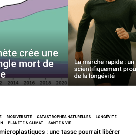
nète crée une
angle mort de
La marche rapide : un p
scientifiquement pro
ue
de la longévité
E
BIODIVERSITÉ
CATASTROPHES NATURELLES
LONGÉVITÉ
ON
PLANÈTE & CLIMAT
SANTÉ & VIE
microplastiques : une tasse pourrait libérer