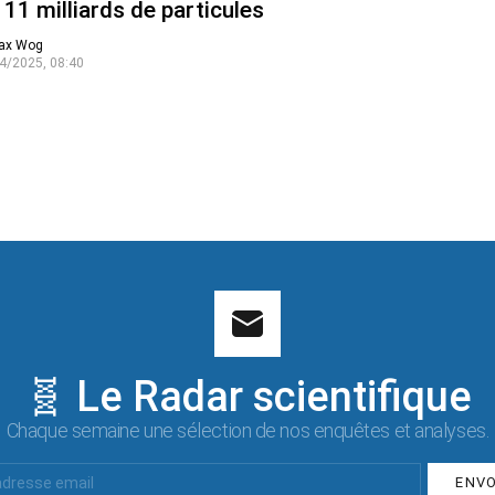
 11 milliards de particules
ax Wog
4/2025, 08:40
🧬 Le Radar scientifique
Chaque semaine une sélection de nos enquêtes et analyses.