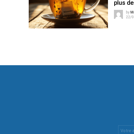
plus de
by
M
22/0
Votre
Email