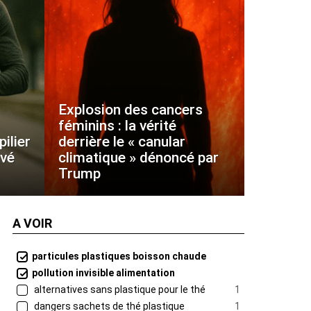
Explosion des cancers
féminins : la vérité
ilier
derrière le « canular
uvé
climatique » dénoncé par
Trump
A VOIR
particules plastiques boisson chaude
pollution invisible alimentation
alternatives sans plastique pour le thé
1
dangers sachets de thé plastique
1