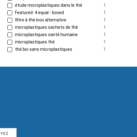
étude microplastiques dans le thé
1
Featured: 4 equal - boxed
1
filtre à thé inox alternative
1
microplastiques sachets de thé
1
microplastiques santé humaine
1
microplastiques thé
1
thé bio sans microplastiques
1