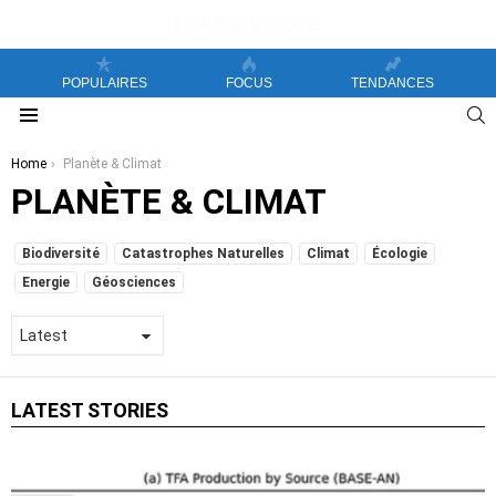
POPULAIRES
FOCUS
TENDANCES
S
Menu
You are here:
Home
Planète & Climat
PLANÈTE & CLIMAT
SUBTERMS
Biodiversité
Catastrophes Naturelles
Climat
Écologie
Energie
Géosciences
LATEST STORIES