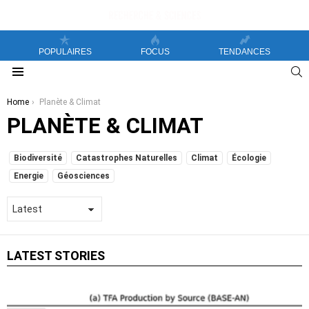
POPULAIRES
FOCUS
TENDANCES
S
Menu
You are here:
Home
Planète & Climat
PLANÈTE & CLIMAT
SUBTERMS
Biodiversité
Catastrophes Naturelles
Climat
Écologie
Energie
Géosciences
LATEST STORIES