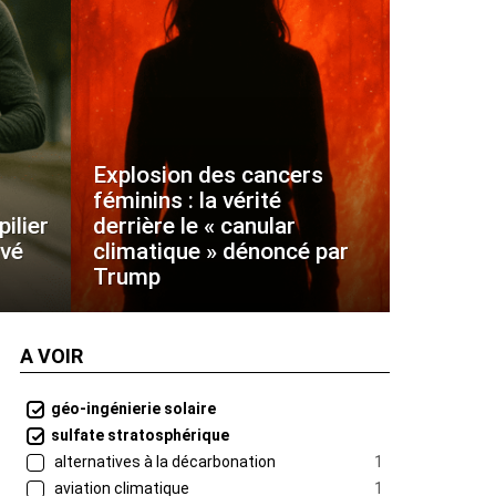
Explosion des cancers
féminins : la vérité
ilier
derrière le « canular
uvé
climatique » dénoncé par
Trump
A VOIR
géo-ingénierie solaire
sulfate stratosphérique
alternatives à la décarbonation
1
aviation climatique
1