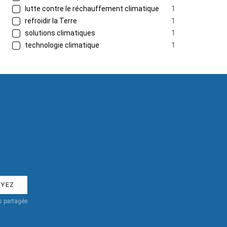
lutte contre le réchauffement climatique
1
refroidir la Terre
1
solutions climatiques
1
technologie climatique
1
 partagée.