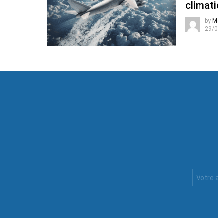
climati
by
M
29/0
Votre
Email
: