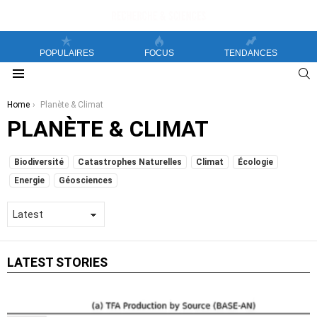
POPULAIRES
FOCUS
TENDANCES
S
Menu
You are here:
Home
Planète & Climat
PLANÈTE & CLIMAT
SUBTERMS
Biodiversité
Catastrophes Naturelles
Climat
Écologie
Energie
Géosciences
LATEST STORIES