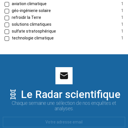
aviation climatique
1
géo-ingénierie solaire
1
refroidir la Terre
1
solutions climatiques
1
sulfate stratosphérique
1
technologie climatique
1
🧬 Le Radar scientifique
Chaque semaine une sélection de nos enquêtes et
analyses.
Votre
Email