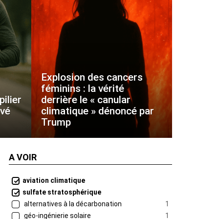
Explosion des cancers
féminins : la vérité
ilier
derrière le « canular
uvé
climatique » dénoncé par
Trump
A VOIR
aviation climatique
sulfate stratosphérique
alternatives à la décarbonation
1
géo-ingénierie solaire
1