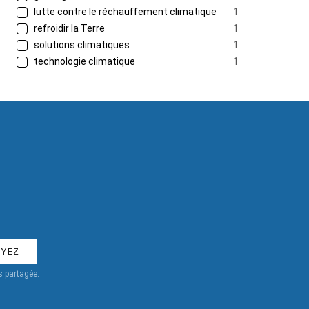
lutte contre le réchauffement climatique
1
refroidir la Terre
1
solutions climatiques
1
technologie climatique
1
 partagée.