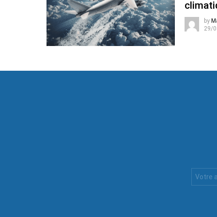
climati
by
M
29/0
Votre
Email
: