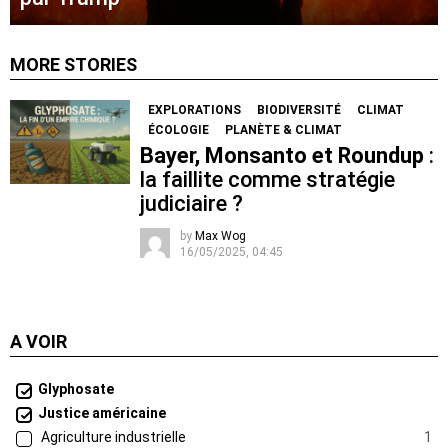
MORE STORIES
EXPLORATIONS
BIODIVERSITÉ
CLIMAT
ÉCOLOGIE
PLANÈTE & CLIMAT
Bayer, Monsanto et Roundup
:
la faillite comme stratégie
judiciaire ?
by
Max Wog
16/05/2025, 04:45
A VOIR
Glyphosate
Justice américaine
Agriculture industrielle
1