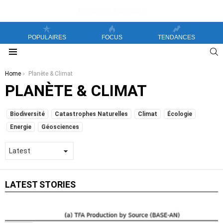
POPULAIRES
FOCUS
TENDANCES
S
Menu
You are here:
Home
Planète & Climat
PLANÈTE & CLIMAT
SUBTERMS
Biodiversité
Catastrophes Naturelles
Climat
Écologie
Energie
Géosciences
LATEST STORIES