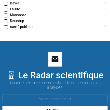
Bayer
1
Faillite
1
Monsanto
1
Roundup
1
santé publique
1
🧬 Le Radar scientifique
Chaque semaine une sélection de nos enquêtes et
analyses.
Votre
Email
: