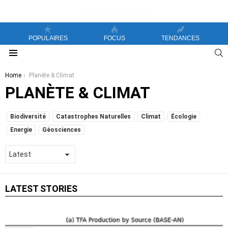
POPULAIRES
FOCUS
TENDANCES
S
Menu
You are here:
Home
Planète & Climat
PLANÈTE & CLIMAT
SUBTERMS
Biodiversité
Catastrophes Naturelles
Climat
Écologie
Energie
Géosciences
LATEST STORIES