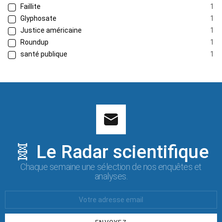
Faillite
1
Glyphosate
1
Justice américaine
1
Roundup
1
santé publique
1
🧬 Le Radar scientifique
Chaque semaine une sélection de nos enquêtes et
analyses.
Votre
Email
: