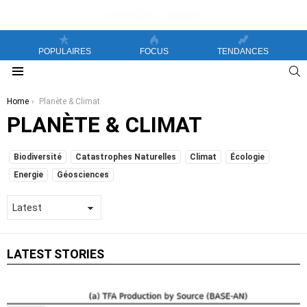
POPULAIRES
FOCUS
TENDANCES
S
Menu
You are here:
Home
Planète & Climat
PLANÈTE & CLIMAT
SUBTERMS
Biodiversité
Catastrophes Naturelles
Climat
Écologie
Energie
Géosciences
LATEST STORIES