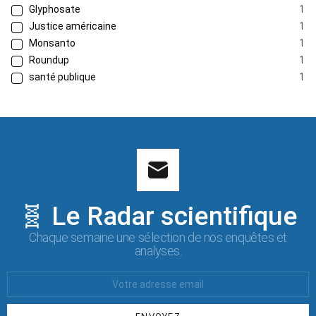
Glyphosate
1
Justice américaine
1
Monsanto
1
Roundup
1
santé publique
1
🧬 Le Radar scientifique
Chaque semaine une sélection de nos enquêtes et
analyses.
Votre
Email
: