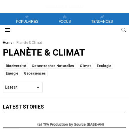
POPULAIRES
FOCUS
TENDANCES
S
Menu
You are here:
Home
Planète & Climat
PLANÈTE & CLIMAT
SUBTERMS
Biodiversité
Catastrophes Naturelles
Climat
Écologie
Energie
Géosciences
LATEST STORIES