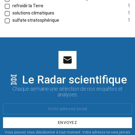
refroidir la Terre
1
solutions climatiques
1
sulfate stratosphérique
1
🧬 Le Radar scientifique
Chaque semaine une sélection de nos enquêtes et
analyses.
Votre
Email
:
Vous pouvez vous désabonner à tout moment. Votre adresse ne sera jamais