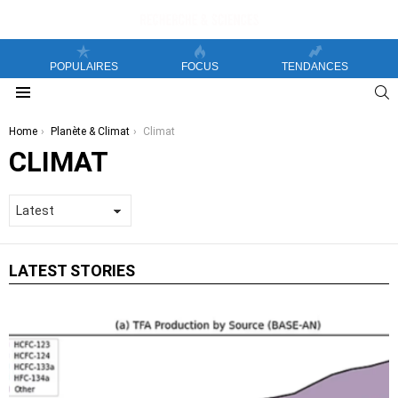
POPULAIRES
FOCUS
TENDANCES
S
Menu
You are here:
Home
Planète & Climat
Climat
CLIMAT
LATEST STORIES