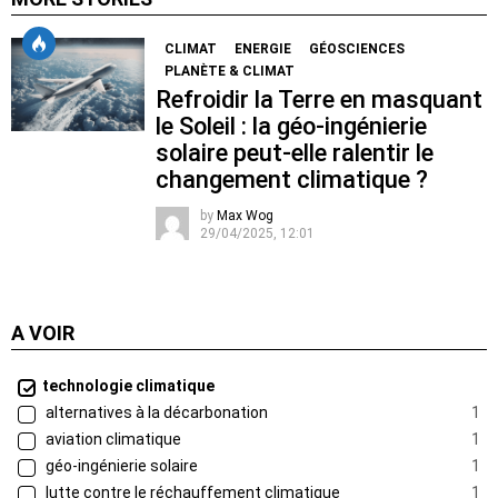
CLIMAT
ENERGIE
GÉOSCIENCES
PLANÈTE & CLIMAT
Refroidir la Terre en masquant
le Soleil : la géo-ingénierie
solaire peut-elle ralentir le
changement climatique ?
by
Max Wog
29/04/2025, 12:01
A VOIR
technologie climatique
alternatives à la décarbonation
1
aviation climatique
1
géo-ingénierie solaire
1
lutte contre le réchauffement climatique
1