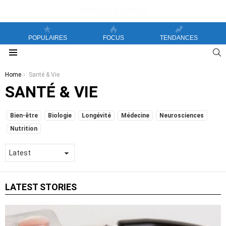
POPULAIRES
FOCUS
TENDANCES
S
Menu
You are here:
Home
Santé & Vie
SANTÉ & VIE
SUBTERMS
Bien-être
Biologie
Longévité
Médecine
Neurosciences
Nutrition
LATEST STORIES