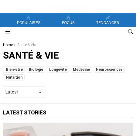
POPULAIRES
FOCUS
TENDANCES
S
Menu
You are here:
Home
Santé & Vie
SANTÉ & VIE
SUBTERMS
Bien-être
Biologie
Longévité
Médecine
Neurosciences
Nutrition
LATEST STORIES