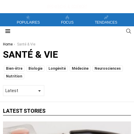
POPULAIRES
FOCUS
TENDANCES
S
Menu
You are here:
Home
Santé & Vie
SANTÉ & VIE
SUBTERMS
Bien-être
Biologie
Longévité
Médecine
Neurosciences
Nutrition
LATEST STORIES