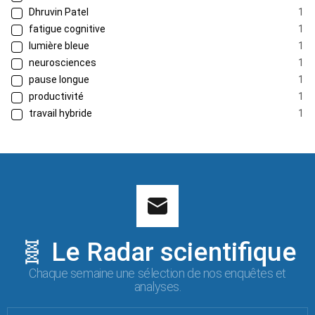
Dhruvin Patel
1
fatigue cognitive
1
lumière bleue
1
neurosciences
1
pause longue
1
productivité
1
travail hybride
1
🧬 Le Radar scientifique
Chaque semaine une sélection de nos enquêtes et
analyses.
Votre