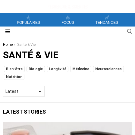
POPULAIRES
FOCUS
TENDANCES
S
Menu
You are here:
Home
Santé & Vie
SANTÉ & VIE
SUBTERMS
Bien-être
Biologie
Longévité
Médecine
Neurosciences
Nutrition
LATEST STORIES