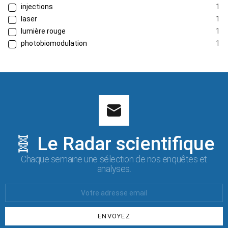
injections
1
laser
1
lumière rouge
1
photobiomodulation
1
🧬 Le Radar scientifique
Chaque semaine une sélection de nos enquêtes et
analyses.
Votre
Email
: