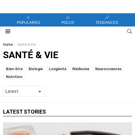
POPULAIRES
FOCUS
TENDANCES
S
Menu
You are here:
Home
Santé & Vie
SANTÉ & VIE
SUBTERMS
Bien-être
Biologie
Longévité
Médecine
Neurosciences
Nutrition
LATEST STORIES