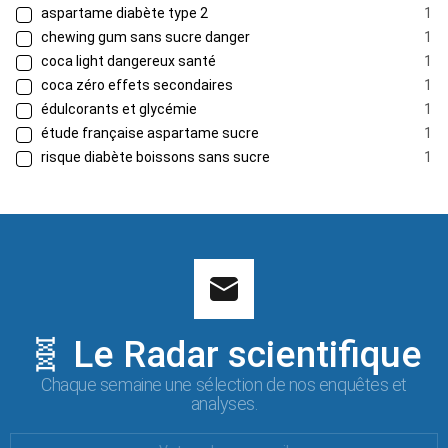
aspartame diabète type 2
1
chewing gum sans sucre danger
1
coca light dangereux santé
1
coca zéro effets secondaires
1
édulcorants et glycémie
1
étude française aspartame sucre
1
risque diabète boissons sans sucre
1
🧬 Le Radar scientifique
Chaque semaine une sélection de nos enquêtes et
analyses.
Votre