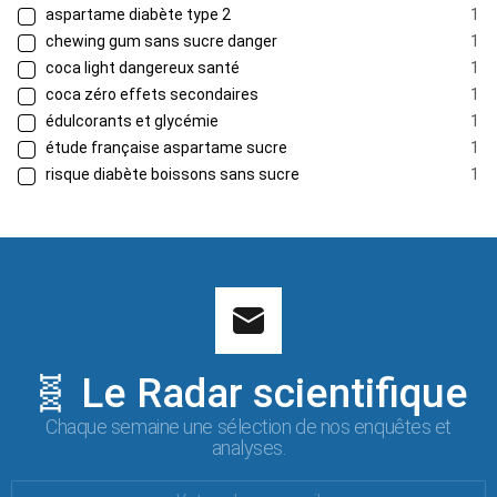
aspartame diabète type 2
1
chewing gum sans sucre danger
1
coca light dangereux santé
1
coca zéro effets secondaires
1
édulcorants et glycémie
1
étude française aspartame sucre
1
risque diabète boissons sans sucre
1
🧬 Le Radar scientifique
Chaque semaine une sélection de nos enquêtes et
analyses.
Votre