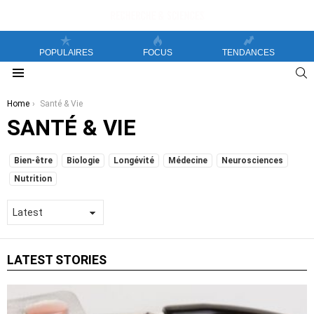
POPULAIRES
FOCUS
TENDANCES
S
Menu
You are here:
Home
Santé & Vie
SANTÉ & VIE
SUBTERMS
Bien-être
Biologie
Longévité
Médecine
Neurosciences
Nutrition
LATEST STORIES