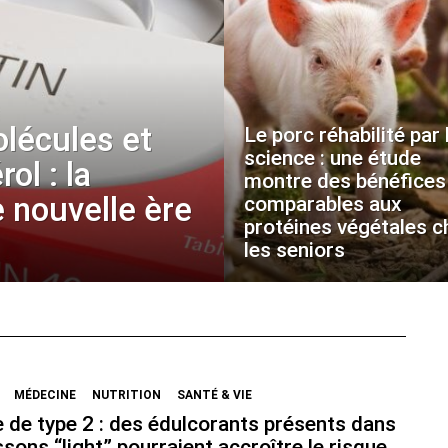
olécules et
Le porc réhabilité par 
science : une étude
ol : la
montre des bénéfices
 nouvelle ère
comparables aux
protéines végétales c
les seniors
MÉDECINE
NUTRITION
SANTÉ & VIE
 de type 2 : des édulcorants présents dans
ssons “light” pourraient accroître le risque