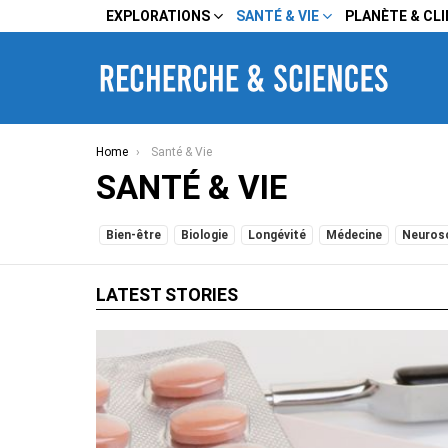
EXPLORATIONS
SANTÉ & VIE
PLANÈTE & CL
You are here:
Home
Santé & Vie
SANTÉ & VIE
SUBTERMS
Bien-être
Biologie
Longévité
Médecine
Neuros
LATEST STORIES