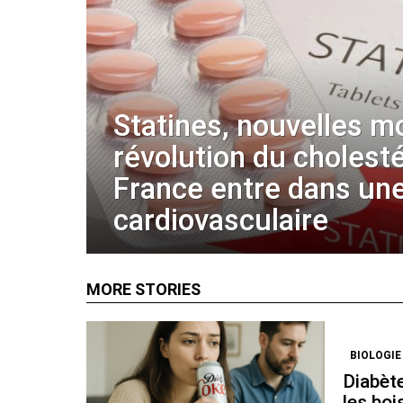
Statines, nouvelles m
révolution du cholestér
France entre dans une
cardiovasculaire
MORE STORIES
BIOLOGIE
Diabète
les boi