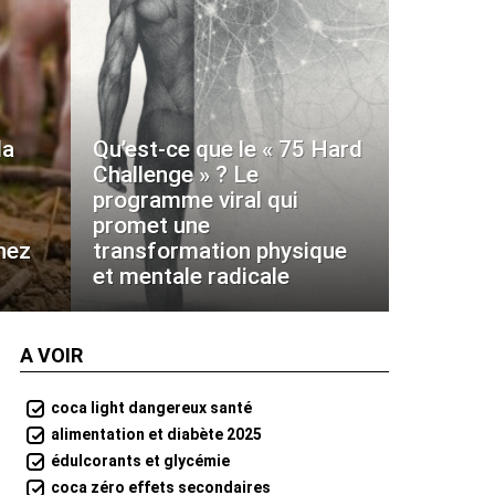
la
Qu’est-ce que le « 75 Hard
Challenge » ? Le
programme viral qui
promet une
hez
transformation physique
et mentale radicale
A VOIR
coca light dangereux santé
alimentation et diabète 2025
édulcorants et glycémie
coca zéro effets secondaires