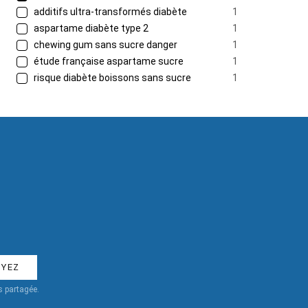
additifs ultra-transformés diabète
1
aspartame diabète type 2
1
chewing gum sans sucre danger
1
étude française aspartame sucre
1
risque diabète boissons sans sucre
1
 partagée.