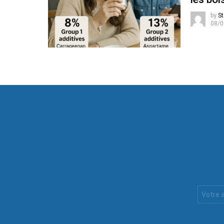
by
St
08/0
Votre
Email
: