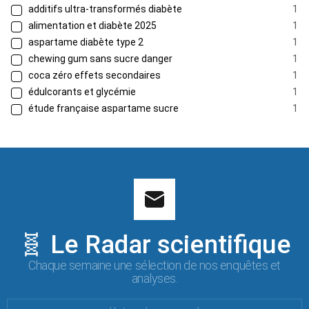
additifs ultra-transformés diabète
1
alimentation et diabète 2025
1
aspartame diabète type 2
1
chewing gum sans sucre danger
1
coca zéro effets secondaires
1
édulcorants et glycémie
1
étude française aspartame sucre
1
🧬 Le Radar scientifique
Chaque semaine une sélection de nos enquêtes et
analyses.
Votre