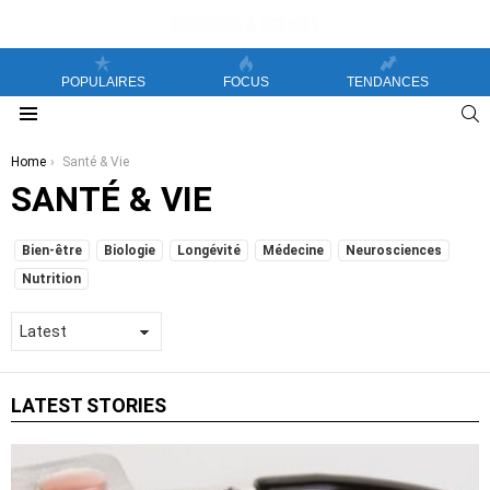
POPULAIRES
FOCUS
TENDANCES
S
Menu
You are here:
Home
Santé & Vie
SANTÉ & VIE
SUBTERMS
Bien-être
Biologie
Longévité
Médecine
Neurosciences
Nutrition
LATEST STORIES