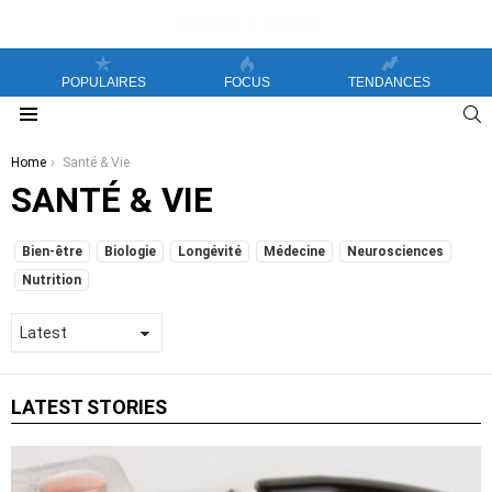
POPULAIRES
FOCUS
TENDANCES
S
Menu
You are here:
Home
Santé & Vie
SANTÉ & VIE
SUBTERMS
Bien-être
Biologie
Longévité
Médecine
Neurosciences
Nutrition
LATEST STORIES