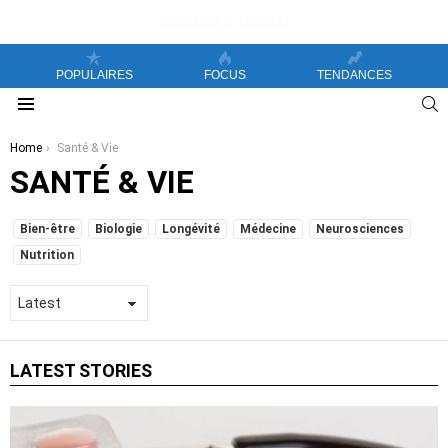
POPULAIRES
FOCUS
TENDANCES
S
Menu
You are here:
Home
Santé & Vie
SANTÉ & VIE
SUBTERMS
Bien-être
Biologie
Longévité
Médecine
Neurosciences
Nutrition
LATEST STORIES