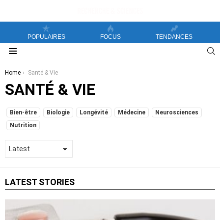
POPULAIRES
FOCUS
TENDANCES
S
Menu
You are here:
Home
Santé & Vie
SANTÉ & VIE
SUBTERMS
Bien-être
Biologie
Longévité
Médecine
Neurosciences
Nutrition
LATEST STORIES