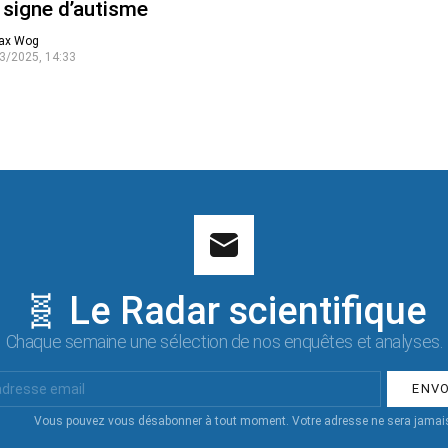
 signe d’autisme
ax Wog
3/2025, 14:33
🧬 Le Radar scientifique
Chaque semaine une sélection de nos enquêtes et analyses.
Vous pouvez vous désabonner à tout moment. Votre adresse ne sera jamais