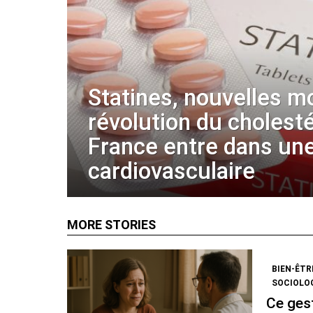
Statines, nouvelles m
révolution du cholestér
France entre dans une
cardiovasculaire
MORE STORIES
BIEN-ÊTR
SOCIOLO
Ce gest