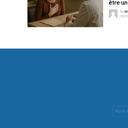
être un
by
M
20/0
Votre
Email
: