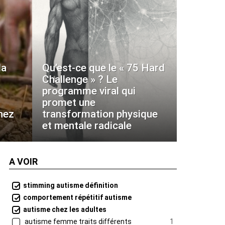
la
Qu’est-ce que le « 75 Hard
Challenge » ? Le
programme viral qui
promet une
hez
transformation physique
et mentale radicale
A VOIR
stimming autisme définition
comportement répétitif autisme
autisme chez les adultes
autisme femme traits différents
1