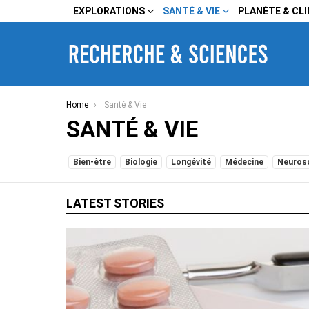
EXPLORATIONS
SANTÉ & VIE
PLANÈTE & CL
You are here:
Home
Santé & Vie
SANTÉ & VIE
SUBTERMS
Bien-être
Biologie
Longévité
Médecine
Neuros
LATEST STORIES