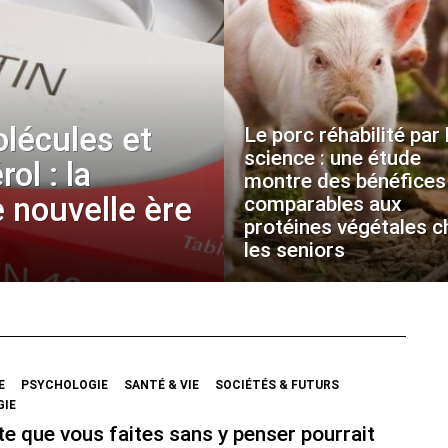
olécules et
Le porc réhabilité par 
science : une étude
ol : la
montre des bénéfices
 nouvelle ère
comparables aux
protéines végétales c
les seniors
E
PSYCHOLOGIE
SANTÉ & VIE
SOCIÉTÉS & FUTURS
GIE
e que vous faites sans y penser pourrait