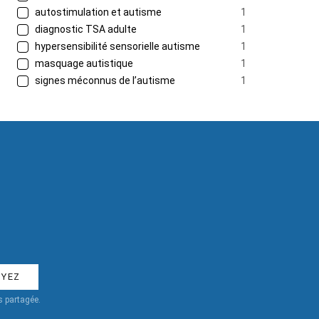
autostimulation et autisme
1
diagnostic TSA adulte
1
hypersensibilité sensorielle autisme
1
masquage autistique
1
signes méconnus de l’autisme
1
 partagée.