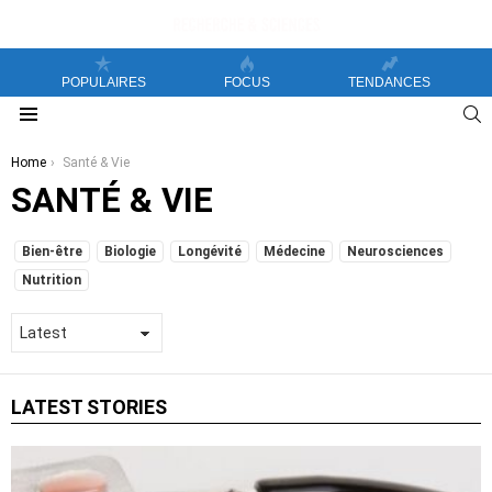
POPULAIRES
FOCUS
TENDANCES
S
Menu
You are here:
Home
Santé & Vie
SANTÉ & VIE
SUBTERMS
Bien-être
Biologie
Longévité
Médecine
Neurosciences
Nutrition
LATEST STORIES