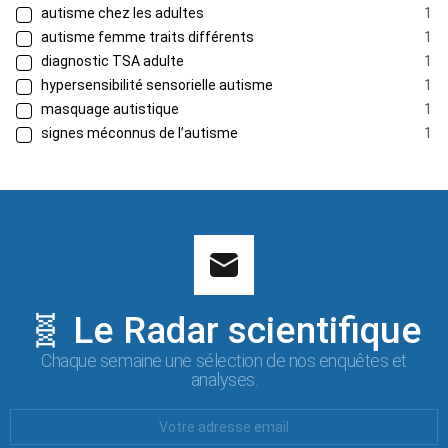
autisme chez les adultes
1
autisme femme traits différents
1
diagnostic TSA adulte
1
hypersensibilité sensorielle autisme
1
masquage autistique
1
signes méconnus de l’autisme
1
🧬 Le Radar scientifique
Chaque semaine une sélection de nos enquêtes et
analyses.
Votre
Email