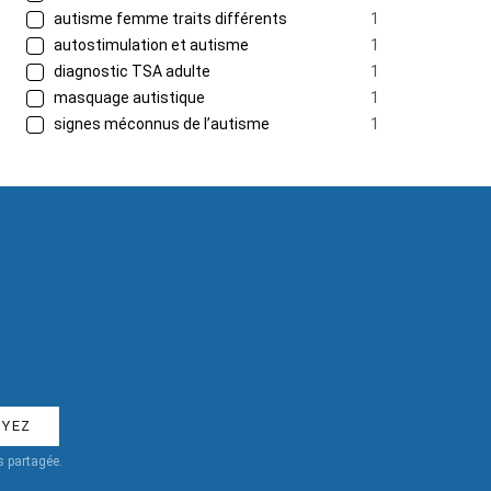
autisme femme traits différents
1
autostimulation et autisme
1
diagnostic TSA adulte
1
masquage autistique
1
signes méconnus de l’autisme
1
 partagée.