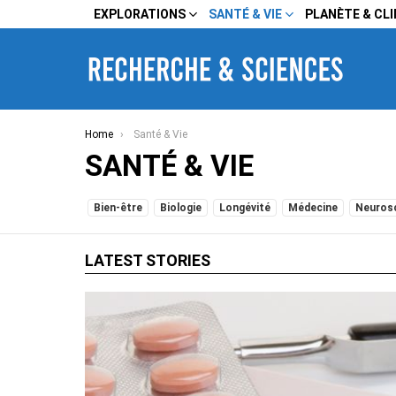
EXPLORATIONS
SANTÉ & VIE
PLANÈTE & CL
You are here:
Home
Santé & Vie
SANTÉ & VIE
SUBTERMS
Bien-être
Biologie
Longévité
Médecine
Neuros
LATEST STORIES