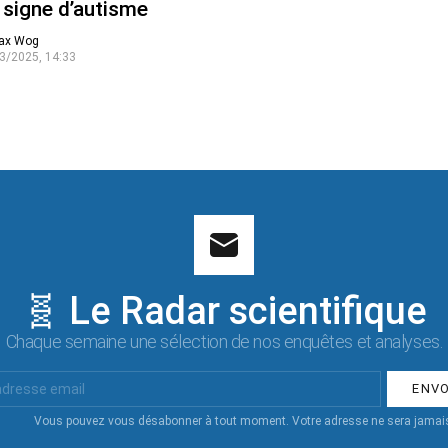
 signe d’autisme
ax Wog
3/2025, 14:33
🧬 Le Radar scientifique
Chaque semaine une sélection de nos enquêtes et analyses.
Vous pouvez vous désabonner à tout moment. Votre adresse ne sera jamais