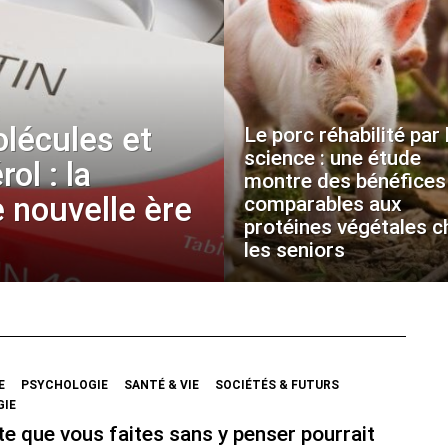
olécules et
Le porc réhabilité par 
science : une étude
ol : la
montre des bénéfices
 nouvelle ère
comparables aux
protéines végétales c
les seniors
E
PSYCHOLOGIE
SANTÉ & VIE
SOCIÉTÉS & FUTURS
GIE
e que vous faites sans y penser pourrait