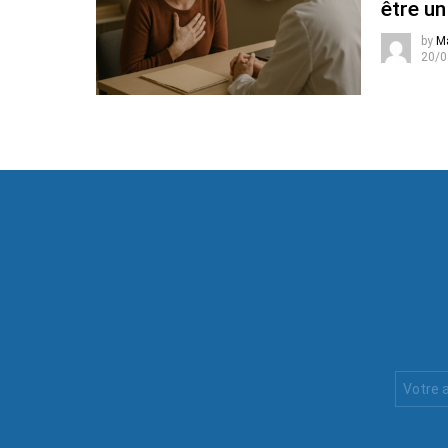
être un
by
M
20/0
Votre
Email
: