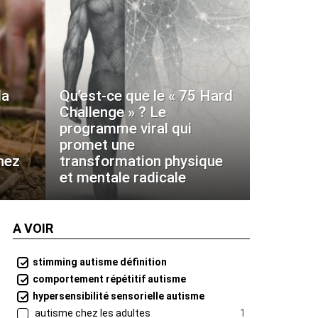
la
Qu’est-ce que le « 75 Hard
Challenge » ? Le
programme viral qui
promet une
hez
transformation physique
et mentale radicale
A VOIR
stimming autisme définition
comportement répétitif autisme
hypersensibilité sensorielle autisme
autisme chez les adultes
1