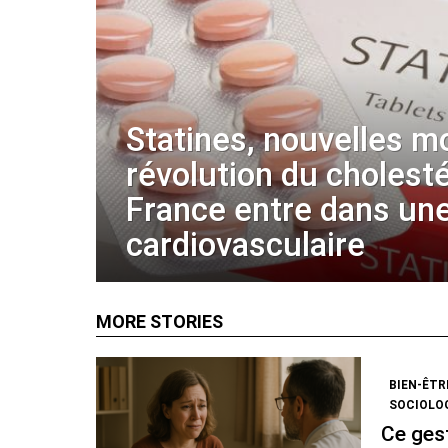
Statines, nouvelles m
révolution du cholestér
France entre dans une
cardiovasculaire
MORE STORIES
BIEN-ÊTR
SOCIOLO
Ce gest