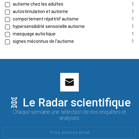
autisme chez les adultes
1
autostimulation et autisme
1
comportement répétitif autisme
1
hypersensibilité sensorielle autisme
1
masquage autistique
1
signes méconnus de l’autisme
1
🧬 Le Radar scientifique
Chaque semaine une sélection de nos enquêtes et
analyses.
Votre
Email