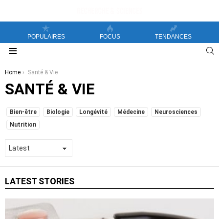
POPULAIRES
FOCUS
TENDANCES
S
Menu
You are here:
Home
Santé & Vie
SANTÉ & VIE
SUBTERMS
Bien-être
Biologie
Longévité
Médecine
Neurosciences
Nutrition
LATEST STORIES