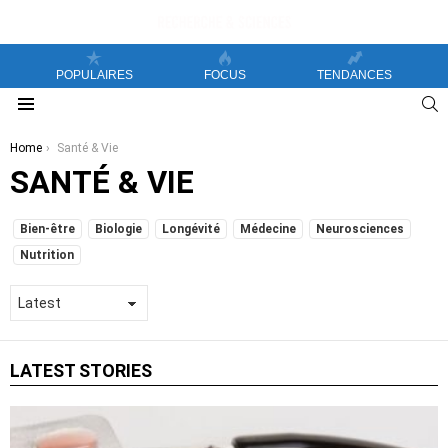
POPULAIRES
FOCUS
TENDANCES
S
Menu
You are here:
Home
Santé & Vie
SANTÉ & VIE
SUBTERMS
Bien-être
Biologie
Longévité
Médecine
Neurosciences
Nutrition
LATEST STORIES