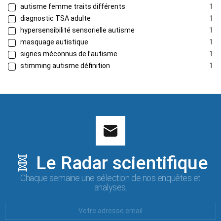
autisme femme traits différents
1
diagnostic TSA adulte
1
hypersensibilité sensorielle autisme
1
masquage autistique
1
signes méconnus de l’autisme
1
stimming autisme définition
1
🧬 Le Radar scientifique
Chaque semaine une sélection de nos enquêtes et
analyses.
Votre
Email